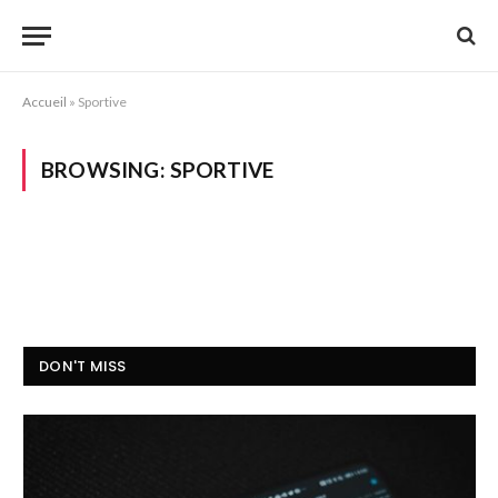
Accueil
»
Sportive
BROWSING:
SPORTIVE
DON'T MISS