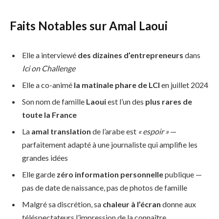
Faits Notables sur Amal Laoui
Elle a interviewé
des dizaines d’entrepreneurs
dans
Ici on Challenge
Elle a co-animé
la matinale phare de LCI
en juillet 2024
Son nom de famille
Laoui
est l’un des
plus rares de
toute la France
La
amal translation
de l’arabe est
« espoir »
—
parfaitement adapté à une journaliste qui amplifie les
grandes idées
Elle garde
zéro information personnelle
publique —
pas de date de naissance, pas de photos de famille
Malgré sa discrétion, sa
chaleur à l’écran
donne aux
téléspectateurs l’impression de la connaître