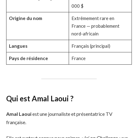
000 $
Origine du nom
Extrêmement rare en
France — probablement
nord-africain
Langues
Français (principal)
Pays de résidence
France
Qui est Amal Laoui ?
Amal Laoui
est une journaliste et présentatrice TV
française.
Elle est surtout connue pour animer
« Ici on Challenge »
sur